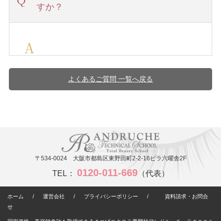
すか？
よくあるご質問 一覧へ戻る
〒534-0024 大阪市都島区東野田町2-2-16ビラ六曜舎2F
0120-011-669
TEL：
（代表）
ホーム
/
運営会社
/
プライバシーポリシー
/
資料請求・お問合
せ