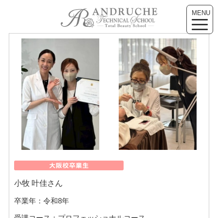
MENU
toggle
naviga
小牧 叶佳さん
卒業年：令和8年
受講コース：プロフェッショナルコース