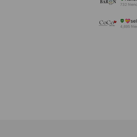
732 frien
💝se
4,695 fri