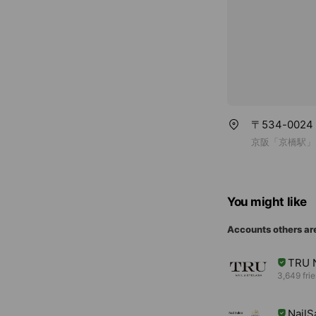
〒534-002
京阪「京橋駅」
You might like
Accounts others ar
TRU 
3,649 fri
Nail