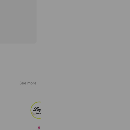
See more
Lapis求人応募専用
1,558 friends
AFLOAT Nail School