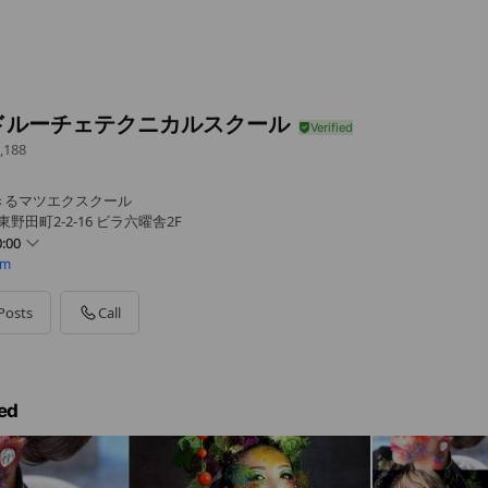
ドルーチェテクニカルスクール
,188
きるマツエクスクール
野田町2-2-16 ビラ六曜舎2F
:00
om
Posts
Call
ed
談