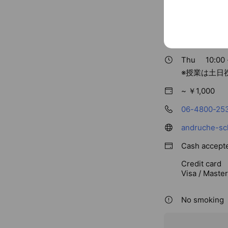
Basic info
Thu
10:00 
※授業は土日
~ ￥1,000
06-4800-25
andruche-sc
Cash accept
Credit card
Visa / Maste
No smoking