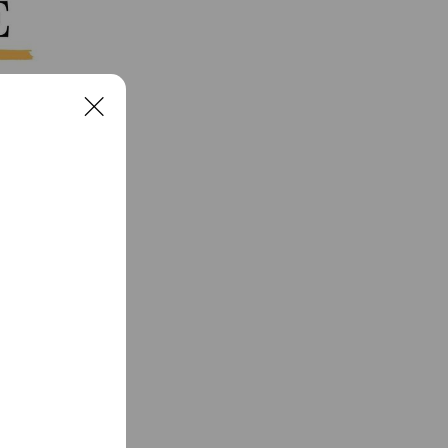
C
l
o
s
e
 未経験からアイ
学時期は、4月と
きな日時に予約でき
絡ください