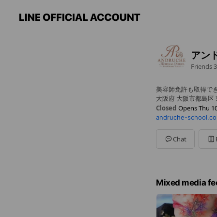
アン
Friends
3
美容師免許も取得で
大阪府 大阪市都島区 東
Closed
Opens Thu 10
andruche-school.c
Sun
10:00 - 18:00
Mon
10:00 - 18:00
Tue
10:00 - 18:00
Chat
Wed
10:00 - 18:00
Thu
10:00 - 18:00
Fri
10:00 - 18:00
Sat
00:00 - 00:00
Mixed media fe
※授業は土日祝応相