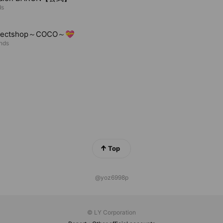
ds
lectshop～COCO～💝
ends
Top
@yoz6998p
© LY Corporation