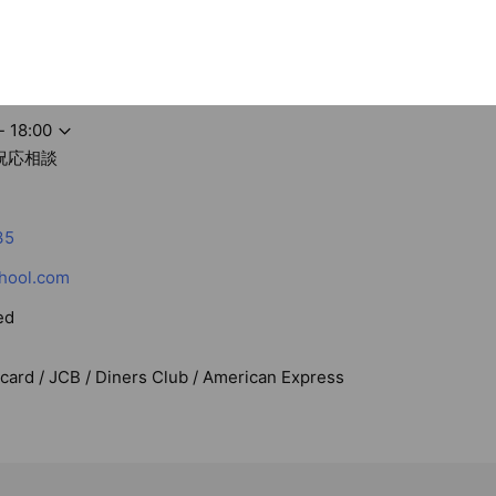
- 18:00
祝応相談
35
hool.com
ed
rcard / JCB / Diners Club / American Express