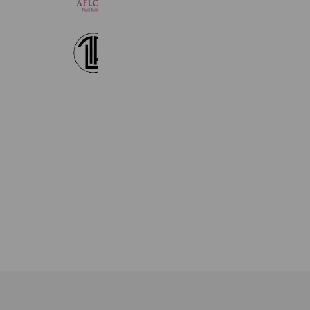
7,978 friends
Perfect lash japan
2,023 friends