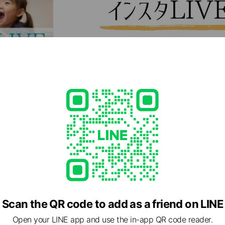
得できるマツエクスクールです。 （大阪校・銀座校・福岡・名古屋）
す ＊現在、春入学生を募集中‼︎ 3月末しめきり（美容専門学校の入
 ＊まつげエクステ講習はすぐに始められます ＊1回2時間から ＊好
事と両立可能です ※体験&説明会をほぼ毎日開催中 →希望日をご連
Scan the QR code to add as a friend on LINE
Open your LINE app and use the in-app QR code reader.