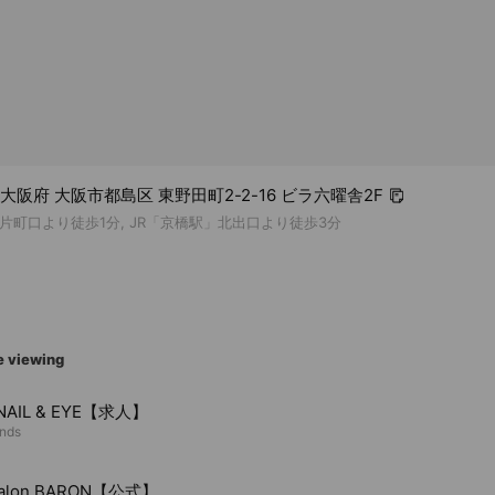
4 大阪府 大阪市都島区 東野田町2-2-16 ビラ六曜舎2F
片町口より徒歩1分, JR「京橋駅」北出口より徒歩3分
e viewing
NAIL & EYE【求人】
ends
Salon BARON【公式】