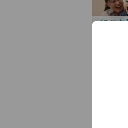
アカウント紹介
美容師免許も取
リストを目指せま
10月の年2回）
るので、育児・仕
...
See more