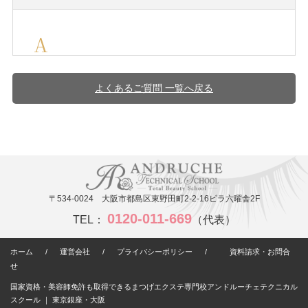
よくあるご質問 一覧へ戻る
〒534-0024 大阪市都島区東野田町2-2-16ビラ六曜舎2F
0120-011-669
TEL：
（代表）
ホーム
/
運営会社
/
プライバシーポリシー
/
資料請求・お問合
せ
国家資格・美容師免許も取得できるまつげエクステ専門校アンドルーチェテクニカル
スクール ｜ 東京銀座・大阪