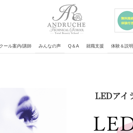
クール案内/講師
みんなの声
Q＆A
就職支援
体験＆説
LEDア