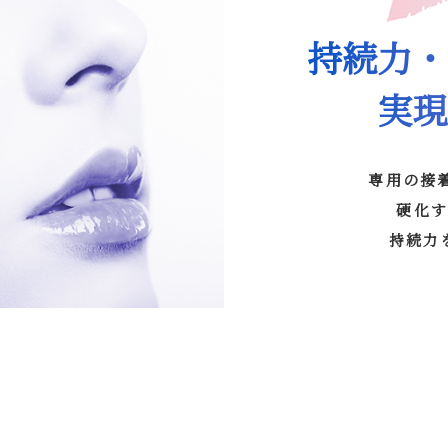
持続力・
実現
専用の接
硬化
持続力