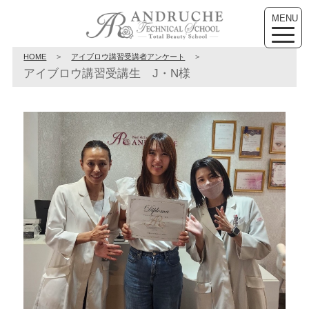
MENU
toggle
naviga
HOME
>
アイブロウ講習受講者アンケート
>
アイブロウ講習受講生 J・N様