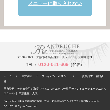
メニューに取り入れない
〒534-0024 大阪市都島区東野田町2-2-16ビラ六曜舎2F
0120-011-669
TEL：
（代表）
ホーム
/
運営会社
/
プライバシーポリシー
/
資料請求・お問合
せ
国家資格・美容師免許も取得できるまつげエクステ専門校アンドルーチェテクニカル
スクール ｜ 東京銀座・大阪
Copyright(c) 2026
美容師免許取得！大阪・東京銀座のまつげエクステ専門校 andruche
CO.,LTD. All Rights Reserved.