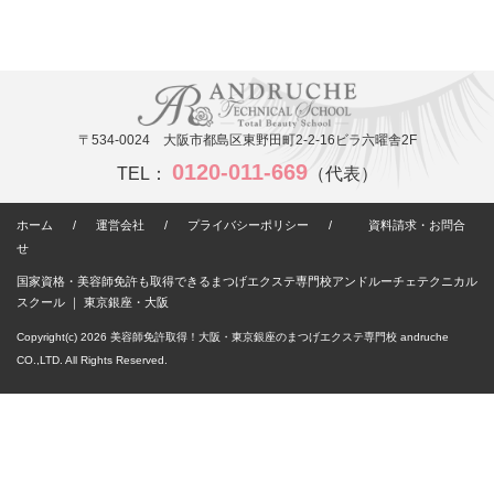
〒534-0024 大阪市都島区東野田町2-2-16ビラ六曜舎2F
0120-011-669
TEL：
（代表）
ホーム
/
運営会社
/
プライバシーポリシー
/
資料請求・お問合
せ
国家資格・美容師免許も取得できるまつげエクステ専門校アンドルーチェテクニカル
スクール ｜ 東京銀座・大阪
Copyright(c) 2026
美容師免許取得！大阪・東京銀座のまつげエクステ専門校 andruche
CO.,LTD. All Rights Reserved.