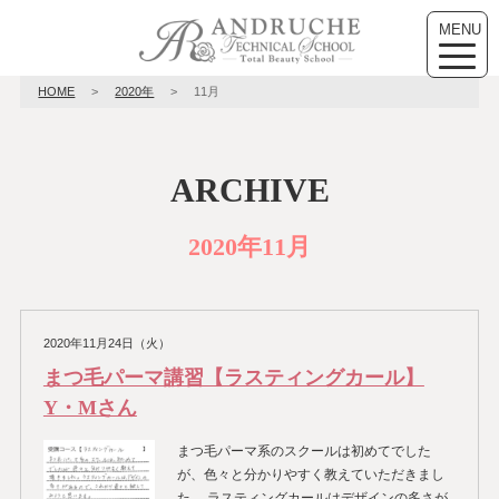
MENU
toggle
naviga
HOME
>
2020年
>
11月
ARCHIVE
2020年11月
2020年11月24日（火）
まつ毛パーマ講習【ラスティングカール】
Y・Mさん
まつ毛パーマ系のスクールは初めてでした
が、色々と分かりやすく教えていただきまし
た。 ラスティングカールはデザインの多さが