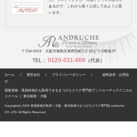
あるので、これから色々と試してみようと思
います。
〒534-0024 大阪市都島区東野田町2-2-16ビラ六曜舎2F
0120-011-669
TEL：
（代表）
ホーム
/
運営会社
/
プライバシーポリシー
/
資料請求・お問合
せ
国家資格・美容師免許も取得できるまつげエクステ専門校アンドルーチェテクニカル
スクール ｜ 東京銀座・大阪
Copyright(c) 2026
美容師免許取得！大阪・東京銀座のまつげエクステ専門校 andruche
CO.,LTD. All Rights Reserved.