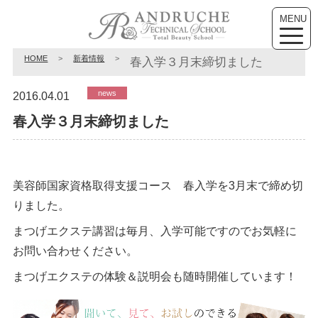
MENU
toggle
naviga
HOME
>
新着情報
>
春入学３月末締切ました
news
2016.04.01
春入学３月末締切ました
美容師国家資格取得支援コース 春入学を3月末で締め切
りました。
まつげエクステ講習は毎月、入学可能ですのでお気軽に
お問い合わせください。
まつげエクステの体験＆説明会も随時開催しています！