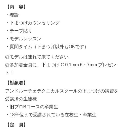
【内 容】
・理論
・下まつげカウンセリング
・テープ貼り
・モデルレッスン
・質問タイム（下まつげ以外もOKです）
◎モデルは連れて来てください
◎参加者全員に、下まつげ C 0.1mm 6・7mm プレゼン
ト！
【対象者】
アンドルーチェテクニカルスクールの下まつげの講習を
受講済の生徒様
・旧プロBコースの卒業生
・18単位まで受講されている在校生・卒業生
【定 員】